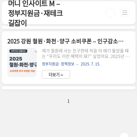
머니 인사이트 M –
본문 바로가기
정부지원금·재테크
길잡이
2025 강원 철원·화천·양구 소비쿠폰 – 인구감소지역 추가 5만원 가능?
제가 철원에 사는 친구한테 처음 이 얘기 들었을 때
는 “우리도 이런 혜택이 돼?” 싶었어요. 2025년 소
비지원금이 전국으로 확대되면서, 강원도 북부 지
정부지원금·정책정보
2025. 7. 15.
역 주민들도 실제로 추가 혜택을 받을 수 있게 됐다
는 소식입니다. 특히 인구감소지역으로 지정된 철
더보기 ››
원, 화천, 양구는 ‘5만 원 더’ 지급 여부로 관심이 집
중되고 있어요. 📌 요약 정리철원·화천·양구는 인
구감소지역으로 5만 원 추가 지급 대상2025년 소
비쿠폰은 최대 45만 원까지 가능신청은 읍면동 주
민센터 또는 온라인 접수지역화폐, 전통시장, 일부
1
마트 등 사용 가능신청 기한 및 사용기한은 지역별
로 상이크레딧 신청 & 민생지원금 정보 한눈에 보
기소상공인 부담경감 프로그램과 다양한 2025 민
생지원금 혜택을 빠르게 확인해보세요. 📝 크레딧
신청 📄..