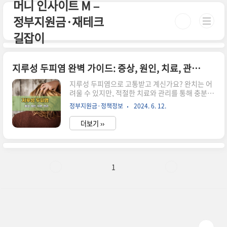
머니 인사이트 M –
본문 바로가기
정부지원금·재테크
길잡이
지루성 두피염 완벽 가이드: 증상, 원인, 치료, 관리, 샴푸, 후기까지!
지루성 두피염으로 고통받고 계신가요? 완치는 어
려울 수 있지만, 적절한 치료와 관리를 통해 충분히
증상을 완화하고 악화를 예방할 수 있습니다. 증상,
정부지원금·정책정보
2024. 6. 12.
원인, 치료, 관리, 샴푸, 후기에 대해 자세히 알아볼
게요! 1. 지루성 두피염이란? 지루성 두피염은 두
더보기 ››
피의 지나친 지루 분비와 염증으로 발생하는 만성
피부 질환입니다. 2. 지루성 두피염 증상가려움증:
가장 흔한 증상이며, 심한 경우 밤에도 잠을 못 이루
는 수도 있습니다.비듬: 쌀겨 모양의 노란색 비듬이
지속적으로 발생합니다.홍반: 두피가 붉어지고 염
1
증이 생깁니다.두피 민감도 증가: 가벼운 자극에도
민감하게 반응하여 통증이나 따가움을 느낄 수 있
습니다.모낭염: 심한 경우 모낭에 염증이 생겨 모발
이 얇아지거나 탈모가 발생할 수도 있습니다. 3. 지
루..