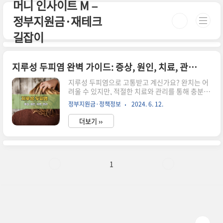
머니 인사이트 M –
본문 바로가기
정부지원금·재테크
길잡이
지루성 두피염 완벽 가이드: 증상, 원인, 치료, 관리, 샴푸, 후기까지!
지루성 두피염으로 고통받고 계신가요? 완치는 어
려울 수 있지만, 적절한 치료와 관리를 통해 충분히
증상을 완화하고 악화를 예방할 수 있습니다. 증상,
정부지원금·정책정보
2024. 6. 12.
원인, 치료, 관리, 샴푸, 후기에 대해 자세히 알아볼
게요! 1. 지루성 두피염이란? 지루성 두피염은 두
더보기 ››
피의 지나친 지루 분비와 염증으로 발생하는 만성
피부 질환입니다. 2. 지루성 두피염 증상가려움증:
가장 흔한 증상이며, 심한 경우 밤에도 잠을 못 이루
는 수도 있습니다.비듬: 쌀겨 모양의 노란색 비듬이
지속적으로 발생합니다.홍반: 두피가 붉어지고 염
1
증이 생깁니다.두피 민감도 증가: 가벼운 자극에도
민감하게 반응하여 통증이나 따가움을 느낄 수 있
습니다.모낭염: 심한 경우 모낭에 염증이 생겨 모발
이 얇아지거나 탈모가 발생할 수도 있습니다. 3. 지
루..