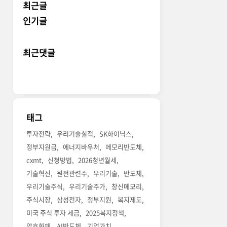
최근글
인기글
최근댓글
태그
투자전략
우리기술실적
SK하이닉스
정부지원금
에너지바우처
메모리반도체
cxmt
신청방법
2026청년월세
기술혁신
원전관련주
우리기술
반도체
우리기술주식
우리기술주가
창신메모리
주식시장
삼성전자
정부지원
복지제도
미국 주식 투자 세금
2025복지정책
암호화폐
AI반도체
기업가치