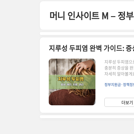
본문 바로가기
머니 인사이트 M – 
지루성 두피염 완벽 가이드: 증상,
지루성 두피염으로
충분히 증상을 완화
자세히 알아볼게요
으로 발생하는 만
정부지원금·정책정
한 경우 밤에도 
생합니다.홍반: 
게 반응하여 통증
더보기 
이 얇아지거나 탈모