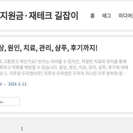
정부지원금·재테크 길잡이
홈
태그
미디어
 원인, 치료, 관리, 샴푸, 후기까지!
 고통받고 계신가요? 완치는 어려울 수 있지만, 적절한 치료와 관리를 통해
하고 악화를 예방할 수 있습니다. 증상, 원인, 치료, 관리, 샴푸, 후기에 대해
! 1. 지루성 두피염이란? 지루성 두피염은 두피의 지나친 지루 분비와 염증
성 피부 질환입니다. 2. 지루성 두피염 증상가려움증: 가장 흔한 증상이며, 심
보
2024. 6. 12.
잠을 못 이루는 수도 있습니다.비듬: 쌀겨 모양의 노란색 비듬이 지속적으로 발
두피가 붉어지고 염증이 생깁니다.두피 민감도 증가: 가벼운 자극에도 민감하
이나 따가움을 느낄 수 있습니다.모낭염: 심한 경우 모낭에 염증이 생겨 모발
››
가 발생할 수도 있습니다. 3. 지루..
1