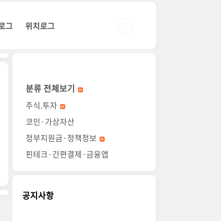
로그
위치로그
분류 전체보기
주식.투자
코인·가상자산
정부지원금·정책정보
핀테크·간편결제·금융앱
공지사항