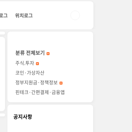
로그
위치로그
분류 전체보기
주식.투자
코인·가상자산
정부지원금·정책정보
핀테크·간편결제·금융앱
공지사항