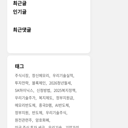
최근글
인기글
최근댓글
태그
주식시장
창신메모리
우리기술실적
투자전략
블록체인
2026청년월세
SK하이닉스
신청방법
2025복지정책
우리기술주가
복지제도
정부지원금
메모리반도체
중국D램
AI반도체
정부지원
반도체
우리기술주식
원전관련주
암호화폐
미국 주식 투자 세금
우리기술
기업가치