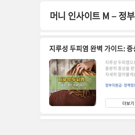
본문 바로가기
머니 인사이트 M – 
지루성 두피염 완벽 가이드: 증상,
지루성 두피염으로
충분히 증상을 완화
자세히 알아볼게요
으로 발생하는 만
정부지원금·정책정
한 경우 밤에도 
생합니다.홍반: 
게 반응하여 통증
더보기 
이 얇아지거나 탈모