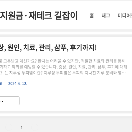
정부지원금·재테크 길잡이
홈
태그
미디어
 원인, 치료, 관리, 샴푸, 후기까지!
 고통받고 계신가요? 완치는 어려울 수 있지만, 적절한 치료와 관리를 통해
하고 악화를 예방할 수 있습니다. 증상, 원인, 치료, 관리, 샴푸, 후기에 대해
! 1. 지루성 두피염이란? 지루성 두피염은 두피의 지나친 지루 분비와 염증
성 피부 질환입니다. 2. 지루성 두피염 증상가려움증: 가장 흔한 증상이며, 심
보
2024. 6. 12.
잠을 못 이루는 수도 있습니다.비듬: 쌀겨 모양의 노란색 비듬이 지속적으로 발
두피가 붉어지고 염증이 생깁니다.두피 민감도 증가: 가벼운 자극에도 민감하
이나 따가움을 느낄 수 있습니다.모낭염: 심한 경우 모낭에 염증이 생겨 모발
››
가 발생할 수도 있습니다. 3. 지루..
1