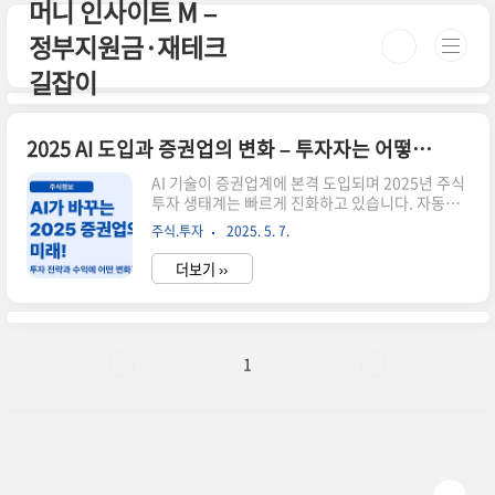
머니 인사이트 M –
본문 바로가기
정부지원금·재테크
길잡이
2025 AI 도입과 증권업의 변화 – 투자자는 어떻게 달라질까?
AI 기술이 증권업계에 본격 도입되며 2025년 주식
투자 생태계는 빠르게 진화하고 있습니다. 자동매
매 시스템부터 투자 리서치 자동화, 챗봇 기반 고객
주식.투자
2025. 5. 7.
응대까지. 기존의 사람 중심 산업이 점차 알고리즘
중심으로 옮겨가는 흐름 속에서, 투자자는 어떤 준
더보기 ››
비를 해야 할까요?🤖 AI가 바꾸는 증권업의 핵심
영역자동매매 시스템 확대 – 개인 투자자도 활용
가능한 퀀트 플랫폼 증가리서치 보고서 자동화 –
뉴스·공시 기반 종목 분석 자동 생성고객응대 자동
화 – 챗GPT 기반 AI상담 서비스 증권사 도입📊 실
1
제 도입 사례들증권사AI 서비스 도입 내용NH투자
증권AI 애널리스트 기반 리포트 추천미래에셋자동
매매 '엠클럽 AI' 운영키움증권챗봇 상담 + 포트폴
리오 자동 제안📈 투자자에게 주는 기회와 리스크
기회: AI 시..