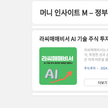
본문 바로가기
머니 인사이트 M – 
라씨매매비서 AI 기술 주식 투
라씨매매비서는 A
석, 투명한 성과
은 아래 버튼을 
하시면 해당 페이
주식.투자
2024.
매비서가 여러분의
다양한 투자 정보
어떻게 달라질 수
더보기 
(AI)을 활용해 