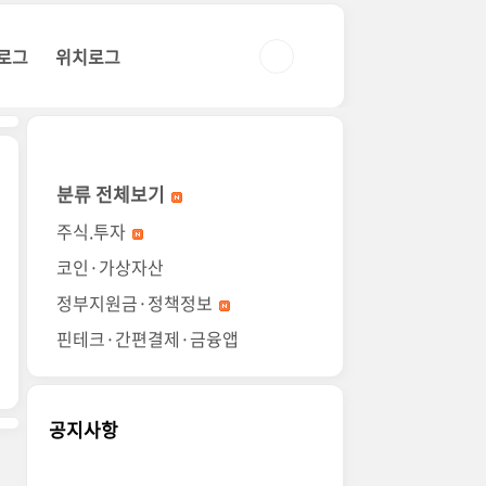
로그
위치로그
분류 전체보기
주식.투자
코인·가상자산
정부지원금·정책정보
핀테크·간편결제·금융앱
공지사항