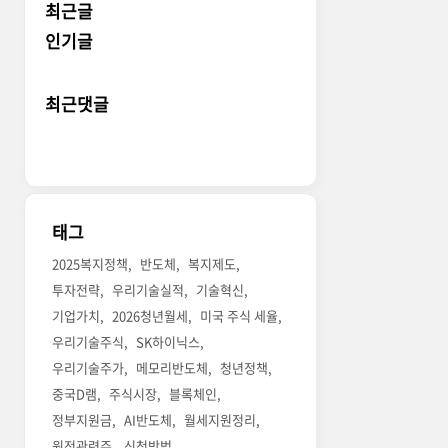
최근글
인기글
최근댓글
태그
2025복지정책
반도체
복지제도
투자전략
우리기술실적
기술혁신
기업가치
2026청년월세
미국 주식 세율
우리기술주식
SK하이닉스
우리기술주가
메모리반도체
청년정책
중국D램
주식시장
블록체인
정부지원금
AI반도체
월세지원정리
원전관련주
신청방법