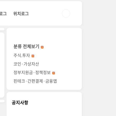
로그
위치로그
분류 전체보기
주식.투자
코인·가상자산
정부지원금·정책정보
핀테크·간편결제·금융앱
공지사항