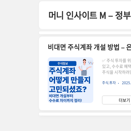
본문 바로가기
머니 인사이트 M – 
비대면 주식계좌 개설 방법 – 은
✅ 주식 투자를 
있고, 수수료 혜
주식을 시작하려면
금은 스마트폰만 
주식.투자
2025.
설하는 방법과 함
좌 개설 순서증권
인 인증 (휴대폰,
더보기 
계좌 vs 증권사