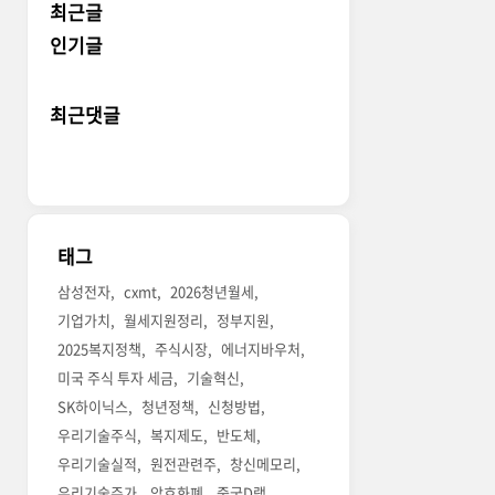
최근글
인기글
최근댓글
태그
삼성전자
cxmt
2026청년월세
기업가치
월세지원정리
정부지원
2025복지정책
주식시장
에너지바우처
미국 주식 투자 세금
기술혁신
SK하이닉스
청년정책
신청방법
우리기술주식
복지제도
반도체
우리기술실적
원전관련주
창신메모리
우리기술주가
암호화폐
중국D램