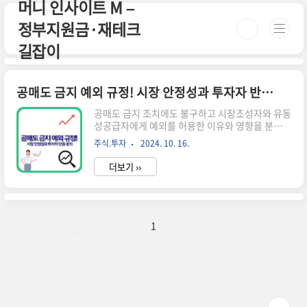
머니 인사이트 M –
본문 바로가기
정부지원금·재테크
길잡이
공매도 금지 예외 규정! 시장 안정성과 투자자 반응 분석
공매도 금지 조치에도 불구하고 시장조성자와 유동
성공급자에게 예외를 허용한 이유와 영향을 분석합
니다. 투자자들의 반응과 시장 안정성 유지를 위한
주식.투자
2024. 10. 16.
정책적 고려사항을 살펴봅니다. 공매도 금지 예외
의 배경과 목적 공매도 금지 예외 규정은 시장의 안
더보기 ››
정성과 유동성을 유지하기 위해 도입되었습니다.
이 규정은 특정 시장 참여자들에게 제한적으로 공
매도를 허용함으로써 시장의 원활한 작동을 돕고
있습니다.공매도 금지의 일반적 목적공매도 금지
는 주로 다음과 같은 목적으로 시행됩니다:과도한
1
주가 하락 방지시장 안정성 유지불공정 거래 억제
그러나 완전한 공매도 금지는 시장의 유동성과 가
격 발견 기능을 저해할 수 있어, 일부 예외를 두고
있습니다.예외 허용의 이유공매도 금지 예외는 다
음과 같은 이유로 허용됩니다.시장 유동성 유지가
격..