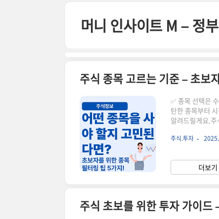
본문 바로가기
머니 인사이트 M – 
주식 종목 고르는 기준 – 초보
✅ 종목 선택은 
탄한 종목부터 시
알려드릴게요.주식
한 테마주나 단기
주식.투자
2025.
다섯 가지 팁은 실
선택하기대형주는 
PBR, ROE 
더보기 
요.✉️ 3. 배당
주식 초보를 위한 투자 가이드 