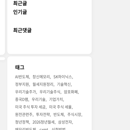
최근글
인기글
최근댓글
태그
AI반도체
창신메모리
SK하이닉스
정부지원
월세지원정리
기술혁신
우리기술주가
우리기술주식
암호화폐
중국D램
우리기술
기업가치
미국 주식 투자 세금
미국 주식 세율
원전관련주
투자전략
반도체
주식시장
청년정책
2026청년월세
삼성전자
메모리반도체
cxmt
신청방법