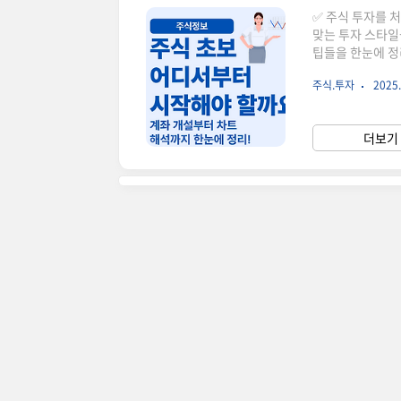
✅ 주식 투자를 
맞는 투자 스타일
팁들을 한눈에 정
막하죠.하지만 순
주식.투자
2025.
에서는 계좌 개설
좌 개설 – 비대
트폰으로 10분 
더보기 
료 비교 팁도 함께