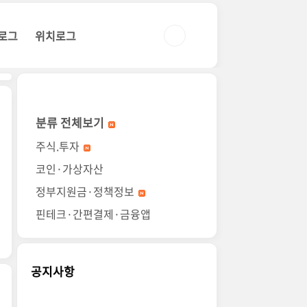
로그
위치로그
분류 전체보기
주식.투자
코인·가상자산
정부지원금·정책정보
핀테크·간편결제·금융앱
공지사항