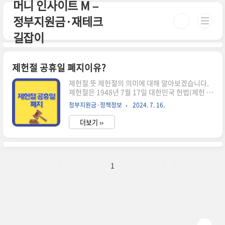
머니 인사이트 M –
본문 바로가기
정부지원금·재테크
길잡이
제헌절 공휴일 폐지이유?
제헌절 뜻 제헌절의 의미에 대해 알아보겠습니다.
제헌절은 1948년 7월 17일 대한민국 헌법(제헌 헌
법)이 제정되고 공포된 것을 기념하는 대한민국의
정부지원금·정책정보
2024. 7. 16.
국경일입니다. 이 날은 대한민국의 헌법을 제정한
날로, 국가의 기본법인 헌법을 세운 날을 경축하는
더보기 ››
의미를 갖고 있습니다. 제헌절은 외세의 지배와 독
재체제를 배제하고 자유민주주의를 바탕으로 한 헌
법체제를 수호하는 의지를 다지는 날입니다. 이 날
은 민주국가로의 첫걸음을 기념하면서 준법정신을
드높이자는 의미를 지니고 있습니다. 제헌절은 대
1
한민국의 초석을 마련하고 제시한 날로서, 국가적
으로 중요한 의미를 갖습니다. 현재 제헌절은 국경
일이지만 2008년부터 공휴일에서 제외되었습니
다. 그러나 여전히 중요한 국가 기념일로 인식되고
있습니다. 제헌절은 대한민국의 헌법 제..