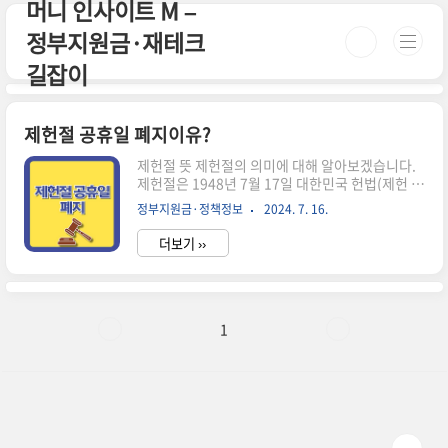
머니 인사이트 M –
본문 바로가기
정부지원금·재테크
길잡이
제헌절 공휴일 폐지이유?
제헌절 뜻 제헌절의 의미에 대해 알아보겠습니다.
제헌절은 1948년 7월 17일 대한민국 헌법(제헌 헌
법)이 제정되고 공포된 것을 기념하는 대한민국의
정부지원금·정책정보
2024. 7. 16.
국경일입니다. 이 날은 대한민국의 헌법을 제정한
날로, 국가의 기본법인 헌법을 세운 날을 경축하는
더보기 ››
의미를 갖고 있습니다. 제헌절은 외세의 지배와 독
재체제를 배제하고 자유민주주의를 바탕으로 한 헌
법체제를 수호하는 의지를 다지는 날입니다. 이 날
은 민주국가로의 첫걸음을 기념하면서 준법정신을
드높이자는 의미를 지니고 있습니다. 제헌절은 대
1
한민국의 초석을 마련하고 제시한 날로서, 국가적
으로 중요한 의미를 갖습니다. 현재 제헌절은 국경
일이지만 2008년부터 공휴일에서 제외되었습니
다. 그러나 여전히 중요한 국가 기념일로 인식되고
있습니다. 제헌절은 대한민국의 헌법 제..