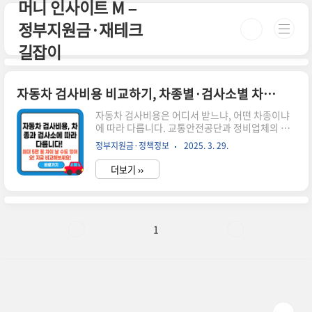
머니 인사이트 M –
본문 바로가기
정부지원금·재테크
길잡이
자동차 검사비용 비교하기, 차종별·검사소별 차이 총정리!
자동차 검사비용은 어디서 받느냐, 어떤 차종이냐
에 따라 다릅니다. 교통안전공단과 정비업체의 비
용 차이까지 자세히 비교해드립니다.🚗 자동차 검
정부지원금·정책정보
2025. 3. 29.
사비용 비교하기, 꼼꼼히 알아봐야 손해 안 봐요!자
동차는 정기적으로 검사를 받아야 합니다. 그런데
더보기 ››
검사 받을 때마다 비용이 다르다는 걸 아시나요?차
종, 검사소, 지역에 따라 가격이 제각각인데요, 무
조건 싼 곳만 찾다가는 손해볼 수도 있어요.이번 글
에서는 자동차 검사비용 비교 방법과 항목별 차이,
그리고 검사소 선택 팁까지 깔끔하게 정리해드릴게
1
요! 시간이 없으신 분들은 아래 버튼으로 확인하세
요! 🚗검사유효기간조회 바로가기👉 ▼ 자세한 정
보는 아래에서 계속 이어집니다! ▼ 📌 자동차 검사
란?자동차 검사는 안전성과 배출가스 기준을 확인
하는 법적 의무입니다.정기검사..