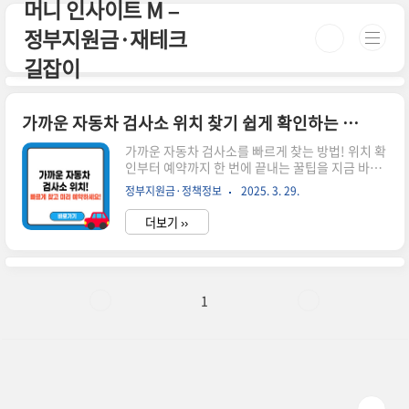
머니 인사이트 M –
본문 바로가기
정부지원금·재테크
길잡이
가까운 자동차 검사소 위치 찾기 쉽게 확인하는 방법 총정리!
가까운 자동차 검사소를 빠르게 찾는 방법! 위치 확
인부터 예약까지 한 번에 끝내는 꿀팁을 지금 바로
확인해보세요.🚗 가까운 자동차 검사소 위치 찾기
정부지원금·정책정보
2025. 3. 29.
어렵지 않아요! 자동차를 운전하다 보면 정기검사
는 꼭 받아야 하는 필수 항목이에요. 그런데 어디서
더보기 ››
받아야 할지 막막할 때가 있죠. 가까운 자동차 검사
소 위치를 빠르게 찾고, 예약까지 쉽게 하는 방법을
알려드릴게요.🔍 왜 자동차 검사소를 미리 찾아야
할까요?검사 기간 지나면 과태료 최대 30만 원원하
는 날짜에 검사하려면 사전 예약 필수위치 확인 미
1
비로 멀리 가는 불편함 방지📍 자동차 검사소 종류
는 2가지교통안전공단 자동차검사소 – 전국에 분
포, 공공기관 운영, 신뢰도 높음지정 정비업체(협력
업체) – 가까운 정비소에서도 검사 가능 (사전 확인
필요)🧭 가..