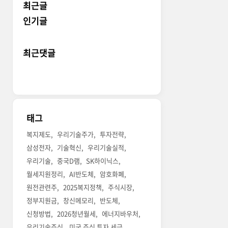
최근글
인기글
최근댓글
태그
복지제도
우리기술주가
투자전략
삼성전자
기술혁신
우리기술실적
우리기술
중국D램
SK하이닉스
월세지원정리
AI반도체
암호화폐
원전관련주
2025복지정책
주식시장
정부지원금
창신메모리
반도체
신청방법
2026청년월세
에너지바우처
우리기술주식
미국 주식 투자 세금