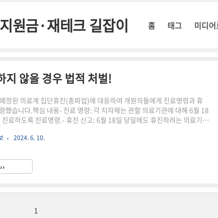
정부지원금·재테크 길잡이
홈
태그
미디어
하지 않을 경우 법적 처벌!
일 예정된 의료계 집단휴진(총파업)에 대응하여 개원의들에게 진료명령과 휴
령했습니다.핵심 내용- 진료 명령: 각 지자체는 관할 의료기관에 대해 6월 18
이 진료하도록 진료명령.- 휴진 신고: 6월 18일 당일에도 휴진하려는 의료기관
 휴진 신고. 신고하지 않을 경우 법적 처벌을 받을 수 있습니다.해당 내용은 다
보
2024. 6. 10.
기사에서 확인하실 수 있습니다. 조중일
.joongang.co.kr/article/25255259SBS 뉴
ews.sbs.co.kr/news/endPage.do?news_id=N1007677729동아일
››
.donga.com/news/Society/articl..
1