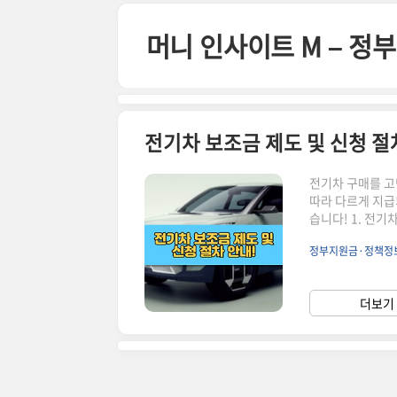
본문 바로가기
머니 인사이트 M – 
전기차 보조금 제도 및 신청 절
전기차 구매를 고
따라 다르게 지급
습니다! 1. 전기
690만 원)고급형:
정부지원금·정책정
외 상용 전기차차량
전기차차량 가격 기
차 보조금 혜택국고
더보기 
최대 4..