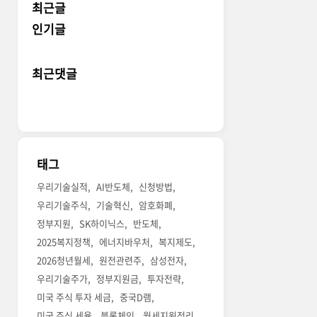
최근글
인기글
최근댓글
태그
우리기술실적
AI반도체
신청방법
우리기술주식
기술혁신
암호화폐
정부지원
SK하이닉스
반도체
2025복지정책
에너지바우처
복지제도
2026청년월세
원전관련주
삼성전자
우리기술주가
정부지원금
투자전략
미국 주식 투자 세금
중국D램
미국 주식 세율
블록체인
월세지원정리