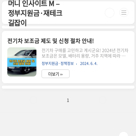
머니 인사이트 M –
본문 바로가기
정부지원금·재테크
길잡이
전기차 보조금 제도 및 신청 절차 안내!
전기차 구매를 고민하고 계시군요! 2024년 전기차
보조금은 모델, 배터리 용량, 거주 지역에 따라 다
르게 지급되니 주의하세요. 전기차 보조금 제도 및
정부지원금·정책정보
2024. 6. 4.
신청 절차에 대해 자세히 알아보겠습니다! 1. 전기
차 보조금 지원대상 차량 승용 전기차기본형: 차량
더보기 ››
가격 기준 100% 지원 (최대 690만 원)고급형: 차
량 가격 5,700만 원 이하 50% 지원 (최대 345만
원), 5,700만 원 초과 제외 상용 전기차차량 가격
기준 50% 지원 (최대 1,500만 원)택시, 버스, 물류
차 등이 포함특수 전기차차량 가격 기준 50% 지원
1
(최대 1,500만 원)소방차, 구급차, 청소차 등이 포
함 2. 전기차 보조금 혜택국고 보조금: 차량 모델,
배터리 용량에 따라 최대 690만 원 지급지자체 보
조금: 최대 4..