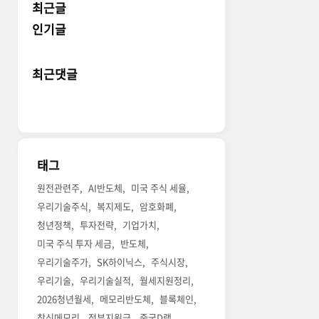
최근글
인기글
최근댓글
태그
원전관련주
AI반도체
미국 주식 세율
우리기술주식
복지제도
암호화폐
청년정책
투자전략
기업가치
미국 주식 투자 세금
반도체
우리기술주가
SK하이닉스
주식시장
우리기술
우리기술실적
월세지원정리
2026청년월세
메모리반도체
블록체인
창신메모리
정부지원금
중국D램