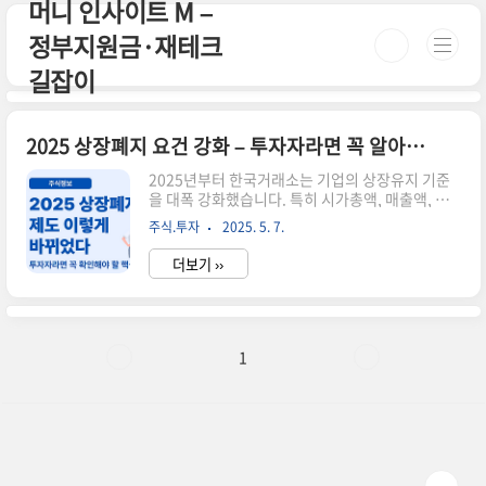
머니 인사이트 M –
본문 바로가기
정부지원금·재테크
길잡이
2025 상장폐지 요건 강화 – 투자자라면 꼭 알아야 할 변화
2025년부터 한국거래소는 기업의 상장유지 기준
을 대폭 강화했습니다. 특히 시가총액, 매출액, 감
사의견 등 재무적 요건을 중심으로 한 규정이 정비
주식.투자
2025. 5. 7.
되면서 투자자들 사이에서도 '이 기업, 괜찮은
가?'라는 경계심이 높아졌습니다. 이번 글에서는
더보기 ››
상장폐지 요건의 주요 변화 내용과 투자자 관점에
서 주의할 점들을 정리해드릴게요.📉 어떤 부분이
달라졌나요?시가총액 기준 – 일정 기간 평균 시총
이 50억 원 미만이면 관리종목 지정 → 이후 퇴출
가능성매출액 기준 – 연간 매출 30억 원 미만 기업
1
은 경고 대상감사의견 – 2년 연속 한정 또는 부적정
일 경우 즉시 상장폐지 사유그동안 경고만 받고 버
텨온 소형·적자 기업들은 2025년부터 더이상 유
예 없이 퇴출 가능성이 커졌습니다.⚠️ 투자자가 꼭
주의해야 할 점📌 1. ..