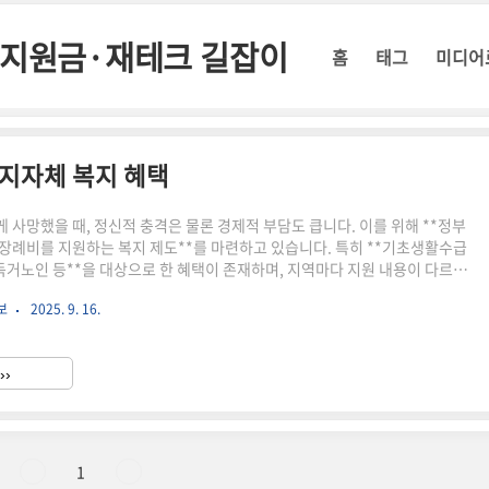
정부지원금·재테크 길잡이
홈
태그
미디어
 지자체 복지 혜택
 사망했을 때, 정신적 충격은 물론 경제적 부담도 큽니다. 이를 위해 **정부
장례비를 지원하는 복지 제도**를 마련하고 있습니다. 특히 **기초생활수급
 독거노인 등**을 대상으로 한 혜택이 존재하며, 지역마다 지원 내용이 다르기
 확인이 필요합니다. ✔️ 2025년 기준, 지자체별 장례비 지원 제도를 한눈에
보
2025. 9. 16.
국가 단위 장례비 지원 제도보건복지부는 기초생활수급자 사망 시 장례비 80만
 이 제도는 전국 공통으로 시행되며, 사망 신고 후 지자체를 통해 신청할 수 있
 생계·의료급여 수급자지원 금액: 800,000원 (정액 지원)신청 기한: 사망일
››
내✅ 복지로 홈페이지에서 확인 가능..
1