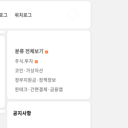
로그
위치로그
분류 전체보기
주식.투자
코인·가상자산
정부지원금·정책정보
핀테크·간편결제·금융앱
공지사항