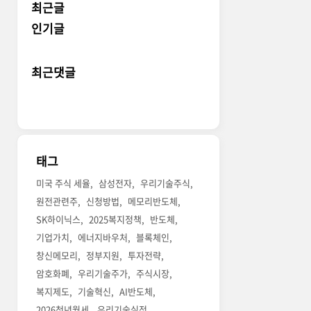
최근글
인기글
최근댓글
태그
미국 주식 세율
삼성전자
우리기술주식
원전관련주
신청방법
메모리반도체
SK하이닉스
2025복지정책
반도체
기업가치
에너지바우처
블록체인
창신메모리
정부지원
투자전략
암호화폐
우리기술주가
주식시장
복지제도
기술혁신
AI반도체
2026청년월세
우리기술실적