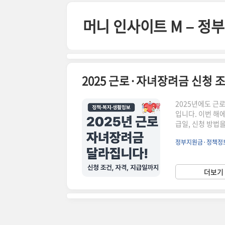
본문 바로가기
머니 인사이트 M – 
2025년에도 근
입니다. 이번 해
급일, 신청 방법
은 하지만 소득이
정부지원금·정책정
녀장려금은 부양 
용단독 가구 기준 
330만 원, 자녀장
더보기 
순 일괄 지급 예정