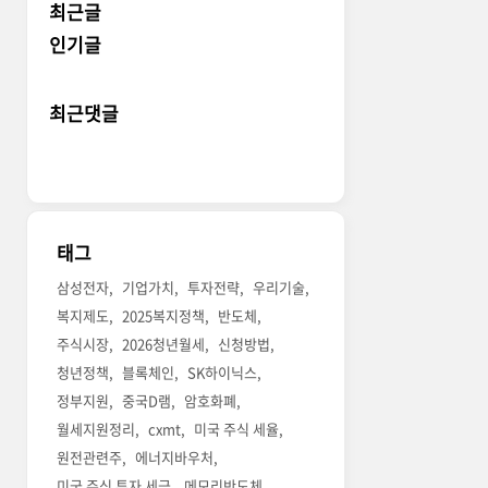
최근글
인기글
최근댓글
태그
삼성전자
기업가치
투자전략
우리기술
복지제도
2025복지정책
반도체
주식시장
2026청년월세
신청방법
청년정책
블록체인
SK하이닉스
정부지원
중국D램
암호화폐
월세지원정리
cxmt
미국 주식 세율
원전관련주
에너지바우처
미국 주식 투자 세금
메모리반도체