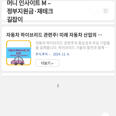
머니 인사이트 M –
본문 바로가기
정부지원금·재테크
길잡이
자동차 하이브리드 관련주! 미래 자동차 산업의 핵심 투자처
자동차 하이브리드 관련주의 중요성과 주요 기업들
을 살펴봅니다. 하이브리드 기술의 발전과 함께 성
장이 기대되는 유망 투자처를 소개합니다.자동차
주식.투자
2024. 11. 4.
하이브리드 기술의 부상 자동차 산업이 빠르게 변
화하고 있습니다.전기차 시장이 예상보다 더디게
더보기 ››
성장하면서,하이브리드 자동차가 다시 주목받고
있습니다. 하이브리드 자동차는 내연기관과 전기
모터를 함께 사용하여 연비를 높이고 배출가스를
줄이는 친환경 자동차입니다. ▶ 하이브리드 자동
차의 장점연비 향상: 전기모터와 내연기관을 효율
1
적으로 사용하여 연료 소비를 줄입니다.배출가스
감소: 전기 주행 모드를 활용하여 도심에서 배출가
스를 크게 줄일 수 있습니다.충전 인프라 부담 감
소: 순수 전기차와 달리 별도의 충전 시설이 필요 없
습니다.주행 거리 걱정 없음: 내연기관이 있어 장거
리 ..