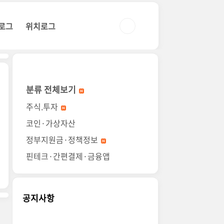
로그
위치로그
분류 전체보기
주식.투자
코인·가상자산
정부지원금·정책정보
핀테크·간편결제·금융앱
공지사항