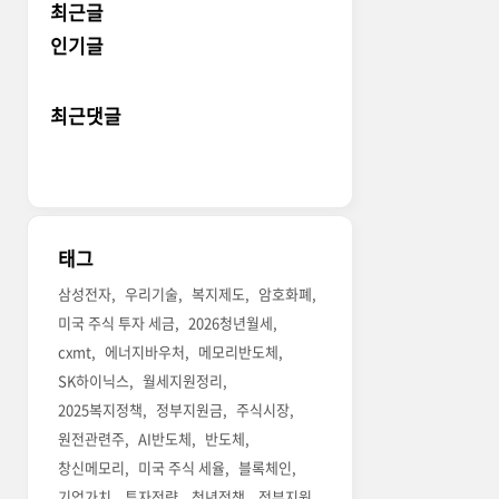
최근글
인기글
최근댓글
태그
삼성전자
우리기술
복지제도
암호화폐
미국 주식 투자 세금
2026청년월세
cxmt
에너지바우처
메모리반도체
SK하이닉스
월세지원정리
2025복지정책
정부지원금
주식시장
원전관련주
AI반도체
반도체
창신메모리
미국 주식 세율
블록체인
기업가치
투자전략
청년정책
정부지원