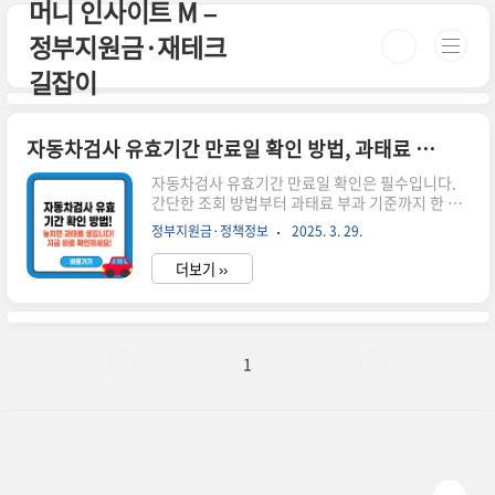
머니 인사이트 M –
본문 바로가기
정부지원금·재테크
길잡이
자동차검사 유효기간 만료일 확인 방법, 과태료 피하려면 꼭 확인하세요!
자동차검사 유효기간 만료일 확인은 필수입니다.
간단한 조회 방법부터 과태료 부과 기준까지 한 번
에 정리해드립니다.🚗 자동차검사 유효기간 만료
정부지원금·정책정보
2025. 3. 29.
일 확인 방법, 알고 계신가요?자동차를 소유하고
있다면 자동차 검사는 반드시 받아야 하는 의무입
더보기 ››
니다.그런데 언제까지 받아야 하는지 유효기간 만
료일을 정확히 모르면, 무심코 지나쳐서 과태료를
물게 될 수도 있어요.이번 글에서는 자동차 검사 유
효기간을 확인하는 방법부터, 과태료 부과 기준, 알
림 서비스 활용법까지 쉽게 정리해드릴게요.🔍 자
1
동차 검사는 왜 받아야 하나요?자동차 검사는 운행
중인 차량의 안전성과 배출가스 기준을 점검해주는
제도예요.정기검사는 기한 내 받지 않으면 과태료
가 발생하고, 도로 위 위험요소가 될 수 있어요.📆
유효기간 만료일 확인 방법은? ✅ ..