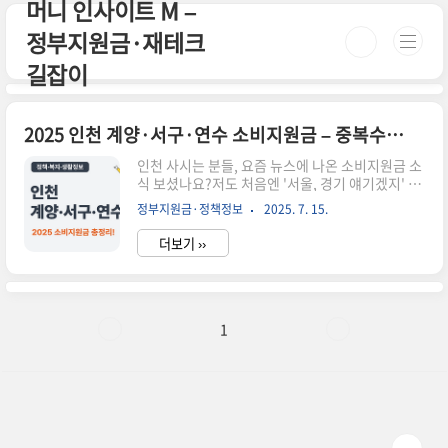
머니 인사이트 M –
본문 바로가기
정부지원금·재테크
길잡이
2025 인천 계양·서구·연수 소비지원금 – 중복수급 여부까지 확인!
인천 사시는 분들, 요즘 뉴스에 나온 소비지원금 소
식 보셨나요?저도 처음엔 '서울, 경기 얘기겠지' 했
는데, 알고 보니 계양구, 서구, 연수구도 대상에 포
정부지원금·정책정보
2025. 7. 15.
함되어 있더라고요. 실제로 저희 동네 통장님도 신
청하셨다길래 깜짝 놀랐어요. 특히 이번 지원금은
더보기 ››
전기요금이나 건강보험료에 자동으로 반영되기 때
문에, 생활비를 줄이는 데 체감 효과가 큰 정책입니
다. 본문에서 신청 조건부터 중복수급까지, 직접 신
청한 입장에서 쉽게 풀어드릴게요! 📌 요약 정리
2025년 인천 계양·서구·연수 주민도 소비지원금
1
대상에 포함기초수급자, 차상위계층, 다자녀 가정
등 우선 지급전기요금 및 건강보험료에서 자동 차
감 방식 적용각 구청 홈페이지 또는 동주민센터에
서 신청 가능중복 수급 여부는 주소지 기준으로 판
단되며, 1인 1회 지급 원칙..