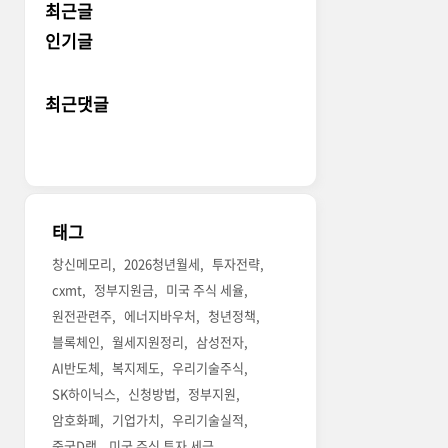
최근글
인기글
최근댓글
태그
창신메모리
2026청년월세
투자전략
cxmt
정부지원금
미국 주식 세율
원전관련주
에너지바우처
청년정책
블록체인
월세지원정리
삼성전자
AI반도체
복지제도
우리기술주식
SK하이닉스
신청방법
정부지원
암호화폐
기업가치
우리기술실적
중국D램
미국 주식 투자 세금