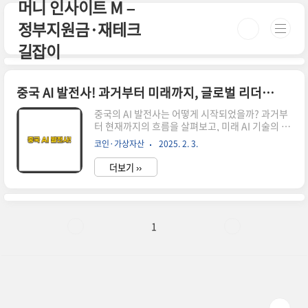
머니 인사이트 M –
본문 바로가기
정부지원금·재테크
길잡이
중국 AI 발전사! 과거부터 미래까지, 글로벌 리더를 향한 여정
중국의 AI 발전사는 어떻게 시작되었을까? 과거부
터 현재까지의 흐름을 살펴보고, 미래 AI 기술의 방
향성과 글로벌 시장에서의 역할을 분석해 본다.중
코인·가상자산
2025. 2. 3.
국 AI의 시작: 기초를 다지다 중국의 인공지능(AI)
기술은 1950년대부터 연구가 시작되었습니다. 초
더보기 ››
기에는 서구의 AI 연구를 참고하는 수준이었지만,
2000년대에 들어서면서 독자적인 발전을 이루기
시작했습니다.특히 2017년 중국 정부가 발표한
"차세대 인공지능 발전 계획"은 AI 분야에서 중국
이 세계 선두로 도약하는 중요한 계기가 되었습니
1
다. 이 계획을 통해 중국은 AI를 국가 전략의 핵심
산업으로 지정하고, 연구 개발(R&D) 지원을 크게
확대했습니다. 중국 AI의 성장 배경 1. 방대한 데이
터와 강력한 연산 능력중국은 14억 인구에서 나오
는 방대한 ..