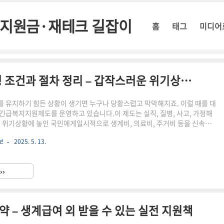
정부지원금·재테크 길잡이
홈
태그
미디어
2025년 긴급복지지원제도 신청 조건과 절차 정리 – 갑작스러운 위기상황일 때 꼭 확인하세요
 유지하기 힘든 상황이 생기면 누구나 당황스럽고 막막해지죠. 이럴 때를 대
긴급복지지원제도를 운영하고 있습니다.이 제도는 실직, 질병, 사고, 가정해
한 위기상황에 놓인 국민에게일시적으로 생계비, 의료비, 주거비 등을 신속하
도예요.이번 글에서는 2025년 기준 긴급복지지원제도의 신청 자격, 지원내
보
2025. 5. 13.
눈에 정리해드릴게요.📌 지원 대상이 되는 ‘위기상황’은?아래 항목 중 하나라
복지 신청 자격을 검토할 수 있어요.💼 갑작스런 실직, 휴·폐업 등 소득 중
, 부상 등으로 인한 생계 곤란⚰️ 가족 사망으로 인한 장례비 부담🏚️ 화재, 자
››
주거 상실👨‍👩‍👧‍👦 가정폭력, 이혼,..
요약 – 생계급여 외 받을 수 있는 실전 지원책