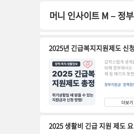
본문 바로가기
머니 인사이트 M – 
갑작스럽게 생계를
비해 정부에서는 
체 등 예기치 못
게 지원해주는 제
정부지원금·정책정
용, 절차까지 한
도 해당된다면 긴급
단🏥 중대한 질병
더보기 
연재해 등으로 인한 
2025 생활비 긴급 지원 제도 