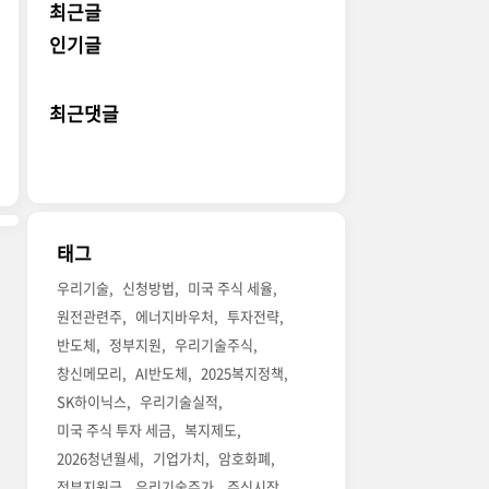
최근글
인기글
최근댓글
태그
우리기술
신청방법
미국 주식 세율
원전관련주
에너지바우처
투자전략
반도체
정부지원
우리기술주식
창신메모리
AI반도체
2025복지정책
SK하이닉스
우리기술실적
미국 주식 투자 세금
복지제도
2026청년월세
기업가치
암호화폐
정부지원금
우리기술주가
주식시장