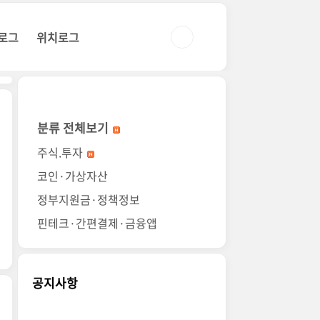
로그
위치로그
분류 전체보기
주식.투자
코인·가상자산
정부지원금·정책정보
핀테크·간편결제·금융앱
공지사항