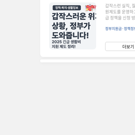
갑작스런 실직, 
원제도를 운영하고
급 정책을 신청 
위기 상황으로 생
정부지원금·정책정
는 제도입니다. 
면동 주민센터에서
으로 소득이 급감
더보기 
재해 피해 시가정