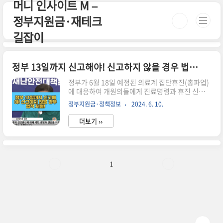
머니 인사이트 M –
본문 바로가기
정부지원금·재테크
길잡이
정부 13일까지 신고해야! 신고하지 않을 경우 법적 처벌!
정부가 6월 18일 예정된 의료계 집단휴진(총파업)
에 대응하여 개원의들에게 진료명령과 휴진 신고명
령을 발령했습니다.핵심 내용- 진료 명령: 각 지자
정부지원금·정책정보
2024. 6. 10.
체는 관할 의료기관에 대해 6월 18일 당일 휴진 없
이 진료하도록 진료명령.- 휴진 신고: 6월 18일 당
더보기 ››
일에도 휴진하려는 의료기관은 6월 13일까지 휴진
신고. 신고하지 않을 경우 법적 처벌을 받을 수 있습
니다.해당 내용은 다음과 같은 뉴스 기사에서 확인
하실 수 있습니다. 조중일
보: https://www.joongang.co.kr/article/252552
1
뉴
스: https://news.sbs.co.kr/news/endPage.do?
news_id=N1007677729동아일
보: https://www.donga.com/news/Society/articl.