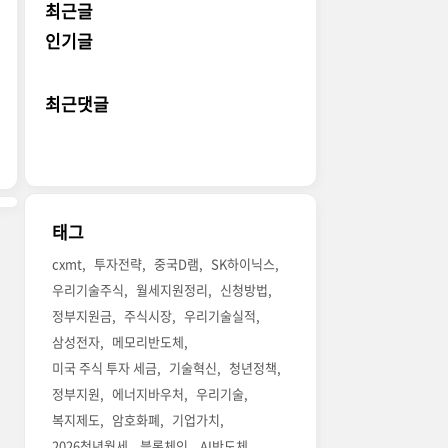
최근글
인기글
최근댓글
태그
cxmt
투자전략
중국D램
SK하이닉스
우리기술주식
월세지원정리
신청방법
정부지원금
주식시장
우리기술실적
삼성전자
메모리반도체
미국 주식 투자 세금
기술혁신
청년정책
정부지원
에너지바우처
우리기술
복지제도
암호화폐
기업가치
2026청년월세
블록체인
AI반도체