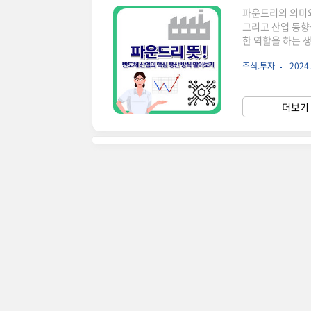
파운드리의 의미와
그리고 산업 동향
한 역할을 하는 
만들어주는 공장을
주식.투자
2024.
품을 만드는 공장
파운드리는 다음과
듭니다.생산 전문
더보기 
반도체를 만듭니다