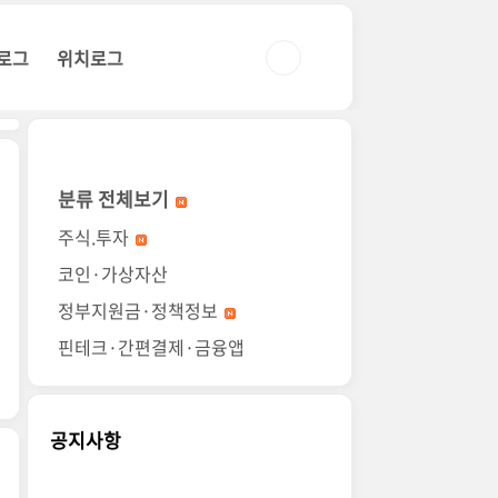
로그
위치로그
분류 전체보기
주식.투자
코인·가상자산
정부지원금·정책정보
핀테크·간편결제·금융앱
공지사항