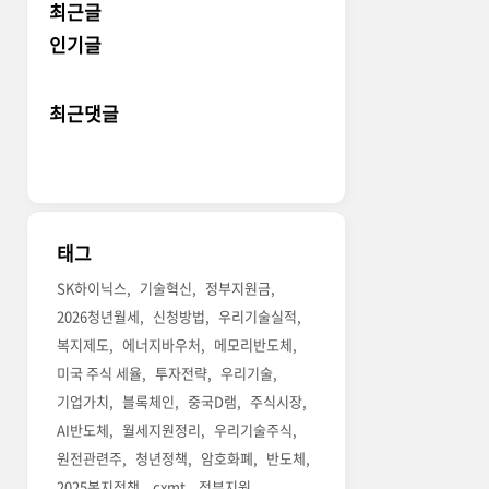
최근글
인기글
최근댓글
태그
SK하이닉스
기술혁신
정부지원금
2026청년월세
신청방법
우리기술실적
복지제도
에너지바우처
메모리반도체
미국 주식 세율
투자전략
우리기술
기업가치
블록체인
중국D램
주식시장
AI반도체
월세지원정리
우리기술주식
원전관련주
청년정책
암호화폐
반도체
2025복지정책
cxmt
정부지원