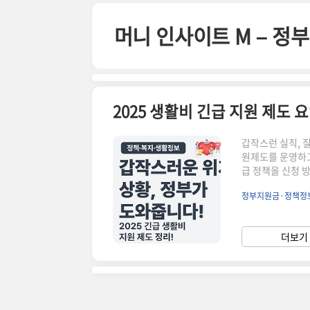
본문 바로가기
머니 인사이트 M – 
2025 생활비 긴급 지원 제도 
갑작스런 실직, 
원제도를 운영하고
급 정책을 신청 
위기 상황으로 생
정부지원금·정책정
는 제도입니다. 
면동 주민센터에서
으로 소득이 급감
더보기 
재해 피해 시가정