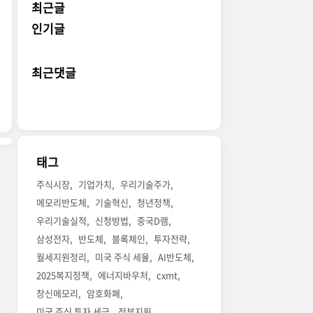
최근글
인기글
최근댓글
태그
주식시장
기업가치
우리기술주가
메모리반도체
기술혁신
청년정책
우리기술실적
신청방법
중국D램
삼성전자
반도체
블록체인
투자전략
월세지원정리
미국 주식 세율
AI반도체
2025복지정책
에너지바우처
cxmt
창신메모리
암호화폐
미국 주식 투자 세금
정부지원