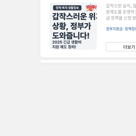
갑작스런 실직, 
원제도를 운영하고
급 정책을 신청 
위기 상황으로 생
정부지원금·정책정
는 제도입니다. 
면동 주민센터에서
으로 소득이 급감
더보기 
재해 피해 시가정