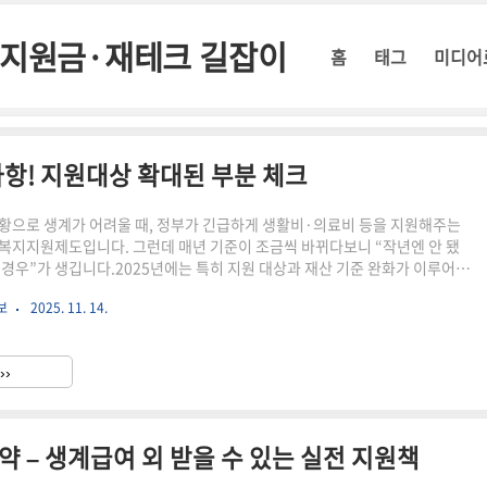
정부지원금·재테크 길잡이
홈
태그
미디어
항! 지원대상 확대된 부분 체크
황으로 생계가 어려울 때, 정부가 긴급하게 생활비·의료비 등을 지원해주는
복지지원제도입니다. 그런데 매년 기준이 조금씩 바뀌다보니 “작년엔 안 됐
 경우”가 생깁니다.2025년에는 특히 지원 대상과 재산 기준 완화가 이루어
구가 도움을 받을 수 있도록 확대되었습니다. 이 글에서는 어려운 행정용어 없이,
보
2025. 11. 14.
과 꼭 체크할 부분만 쉽고 명확하게 정리했습니다.⏳ 3분 요약 – 2025 긴급복
지원대상 확대: 일시적 소득감소 가구 인정폭↑재산기준 완화: 차량·전세보
향지원기간 유연화: 최대 4개월 → 상황 따라 연장 가능위기사유 추가: 정신
››
등 신규 포함 검토신청절차 간소화: 증빙서류 간소화 &..
요약 – 생계급여 외 받을 수 있는 실전 지원책