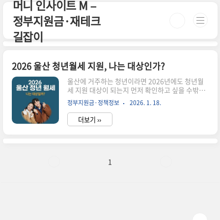
머니 인사이트 M –
본문 바로가기
정부지원금·재테크
길잡이
2026 울산 청년월세 지원, 나는 대상인가?
울산에 거주하는 청년이라면 2026년에도 청년월
세 지원 대상이 되는지 먼저 확인하고 싶을 수밖에
없습니다. 이 글은 제도 설명보다 “나는 되는지, 안
정부지원금·정책정보
2026. 1. 18.
되는지”를 빠르게 판단하는 데 집중해 정리했습니
다.이 글에서 바로 확인할 수 있습니다✔ 울산 거주
더보기 ››
청년이 신청 가능한 경우✔ 소득·가구 기준 때문에
탈락하는 실제 사례✔ 다른 지역과 비교했을 때 다
른 점1. 2026 울산 청년월세 지원, 기본 구조울산
청년월세 지원은 월 최대 20만 원을 현금으로 지원
하는 제도입니다. 지원 기간은 최대 12개월이며,
1
월세 부담이 큰 청년층의 주거 안정을 목적으로 합
니다.단순히 울산에 거주한다고 해서 모든 청년이
대상이 되는 것은 아닙니다.2. 이런 경우 신청 가능
성을 기대할 수 있습니다아래 조건에 해당하면
2026년 울산 ..