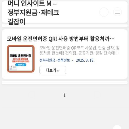
머니 인사이트 M –
본문 바로가기
정부지원금·재테크
길잡이
모바일 운전면허증 QR! 사용 방법부터 활용처까지 완벽 정리!
모바일 운전면허증 QR코드 사용법, 인증 절차, 활
용처를 한눈에! 편의점, 공공기관, 경찰 단속에서
안전하게 활용하는 방법을 안내합니다. 시간이 없
정부지원금·정책정보
2025. 3. 19.
으신 분들은 아래 버튼으로 확인하세요! 모바일 운
전면허증 발급하기!🚗 ▼ 자세한 정보는 아래에서
더보기 ››
계속 이어집니다! ▼ ✅ 모바일 운전면허증 QR이
란?모바일 운전면허증 QR은 디지털 운전면허증을
쉽고 빠르게 인증할 수 있도록 제공되는 QR코드입
니다.PASS 앱 또는 정부24 앱을 통해 발급받은 모
바일 운전면허증을 QR코드 형태로 생성하고 스캔
1
하면 신분 확인이 가능합니다.✅ 실물 면허증 없이
도 신분증 대체 가능✅ QR코드를 통해 빠르고 안전
한 인증✅ 경찰 단속, 편의점 성인 인증, 공공기관에
서 활용 가능📌 모바일 운전면허증 QR코드 생성 방
법 단계설명1. 앱..