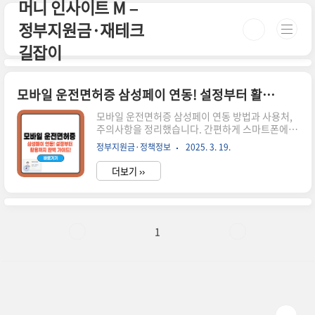
머니 인사이트 M –
본문 바로가기
정부지원금·재테크
길잡이
모바일 운전면허증 삼성페이 연동! 설정부터 활용까지 완벽 가이드!
모바일 운전면허증 삼성페이 연동 방법과 사용처,
주의사항을 정리했습니다. 간편하게 스마트폰에서
운전면허증을 사용하세요! 시간이 없으신 분들
정부지원금·정책정보
2025. 3. 19.
은 아래 버튼으로 확인하세요! 모바일 운전면허증
발급하기!🚗 ▼ 자세한 정보는 아래에서 계속 이어
더보기 ››
집니다! ▼ ✅ 모바일 운전면허증 삼성페이 연동이
란?모바일 운전면허증 삼성페이 연동은 스마트폰
에 저장된 모바일 운전면허증을 삼성페이에 추가하
여 편리하게 사용하는 기능입니다.✅ 실물 운전면
허증 없이 간편하게 신분 확인 가능✅ 삼성페이에
1
서 바로 꺼내 사용 가능✅ 편의점, 렌터카, 공공기관
등에서 빠르게 인증 가능📢 일부 사용처에서는 아
직 지원되지 않을 수 있으므로, 사용 가능 여부를 확
인하세요.📌 모바일 운전면허증 삼성페이 연동 방
법 단계설명1. 사전 준비삼성페이를 지원..