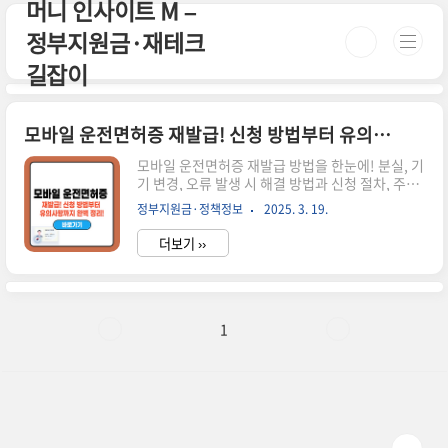
머니 인사이트 M –
본문 바로가기
정부지원금·재테크
길잡이
모바일 운전면허증 재발급! 신청 방법부터 유의사항까지 완벽 정리!
모바일 운전면허증 재발급 방법을 한눈에! 분실, 기
기 변경, 오류 발생 시 해결 방법과 신청 절차, 주의
사항까지 자세히 안내합니다. 시간이 없으신 분들
정부지원금·정책정보
2025. 3. 19.
은 아래 버튼으로 확인하세요! 모바일 운전면허증
발급하기!🚗 ▼ 자세한 정보는 아래에서 계속 이어
더보기 ››
집니다! ▼ ✅ 모바일 운전면허증 재발급이 필요한
경우모바일 운전면허증은 특정 상황에서 재발급이
필요할 수 있습니다.✅ 스마트폰을 분실했을 때✅
새로운 스마트폰으로 변경했을 때✅ 운전면허증 정
보를 수정해야 할 때 (주소 변경, 신규 사진 등록
1
등)✅ 앱 오류나 데이터 손상으로 정상적으로 이용
할 수 없을 때📢 실물 운전면허증이 유효하지 않으
면 모바일 운전면허증 재발급이 불가능할 수 있습
니다.📌 모바일 운전면허증 재발급 방법 방법설명
온라인 재발급PASS 앱 ..