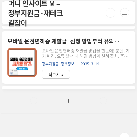
머니 인사이트 M –
본문 바로가기
정부지원금·재테크
길잡이
모바일 운전면허증 재발급! 신청 방법부터 유의사항까지 완벽 정리!
모바일 운전면허증 재발급 방법을 한눈에! 분실, 기
기 변경, 오류 발생 시 해결 방법과 신청 절차, 주의
사항까지 자세히 안내합니다. 시간이 없으신 분들
정부지원금·정책정보
2025. 3. 19.
은 아래 버튼으로 확인하세요! 모바일 운전면허증
발급하기!🚗 ▼ 자세한 정보는 아래에서 계속 이어
더보기 ››
집니다! ▼ ✅ 모바일 운전면허증 재발급이 필요한
경우모바일 운전면허증은 특정 상황에서 재발급이
필요할 수 있습니다.✅ 스마트폰을 분실했을 때✅
새로운 스마트폰으로 변경했을 때✅ 운전면허증 정
보를 수정해야 할 때 (주소 변경, 신규 사진 등록
1
등)✅ 앱 오류나 데이터 손상으로 정상적으로 이용
할 수 없을 때📢 실물 운전면허증이 유효하지 않으
면 모바일 운전면허증 재발급이 불가능할 수 있습
니다.📌 모바일 운전면허증 재발급 방법 방법설명
온라인 재발급PASS 앱 ..