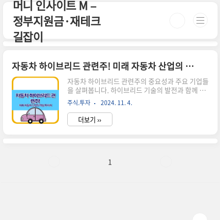
머니 인사이트 M –
본문 바로가기
정부지원금·재테크
길잡이
자동차 하이브리드 관련주! 미래 자동차 산업의 핵심 투자처
자동차 하이브리드 관련주의 중요성과 주요 기업들
을 살펴봅니다. 하이브리드 기술의 발전과 함께 성
장이 기대되는 유망 투자처를 소개합니다.자동차
주식.투자
2024. 11. 4.
하이브리드 기술의 부상 자동차 산업이 빠르게 변
화하고 있습니다.전기차 시장이 예상보다 더디게
더보기 ››
성장하면서,하이브리드 자동차가 다시 주목받고
있습니다. 하이브리드 자동차는 내연기관과 전기
모터를 함께 사용하여 연비를 높이고 배출가스를
줄이는 친환경 자동차입니다. ▶ 하이브리드 자동
차의 장점연비 향상: 전기모터와 내연기관을 효율
1
적으로 사용하여 연료 소비를 줄입니다.배출가스
감소: 전기 주행 모드를 활용하여 도심에서 배출가
스를 크게 줄일 수 있습니다.충전 인프라 부담 감
소: 순수 전기차와 달리 별도의 충전 시설이 필요 없
습니다.주행 거리 걱정 없음: 내연기관이 있어 장거
리 ..