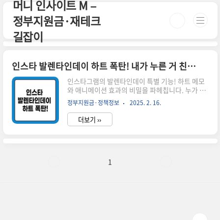
머니 인사이트 M –
본문 바로가기
정부지원금·재테크
길잡이
인스타 발렌타인데이 하트 폭탄! 내가 누른 거 친구도 알까? 숨겨진 기능 완전 정복!
인스타그램의 발렌타인데이 특별 기능! 하트 메모
와 애니메이션 효과의 비밀을 파헤칩니다. 누가 봤
는지 알 수 있을까요? 인스타그램의 숨겨진 재미있
정부지원금·정책정보
2025. 2. 16.
는 기능들을 모두 알아보세요. 1. 발렌타인데이 특
별 기능 소개 인스타그램은 발렌타인데이를 기념해
더보기 ››
몇 가지 재미있는 기능을 숨겨두었습니다. 이런 숨
겨진 기능을 '이스터 에그'라고 부르는데요, 직접
찾아보는 재미가 있답니다.DM 공간의 메모 기능:
'Happy valentine's day', 'Happy vday',
'Vday', 'Happy 특별한 이모티콘 공유: 😍🥰😘❤️
1
💕❤️🔥❣️💓💗💖💘💝💟 등의 이모티콘을 공유하면
애니메이션 하트 효과가 나타납니다.핑크빛 @언
급 스티커: 스토리에서 누군가를 태그할 때 사용하
는 @언급 스티커가 발렌타인데이를..