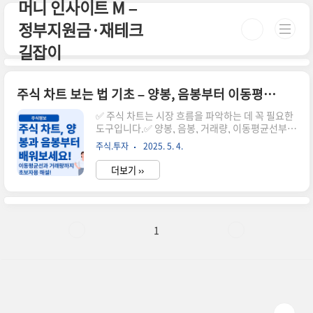
머니 인사이트 M –
본문 바로가기
정부지원금·재테크
길잡이
주식 차트 보는 법 기초 – 양봉, 음봉부터 이동평균선까지
✅ 주식 차트는 시장 흐름을 파악하는 데 꼭 필요한
도구입니다.✅ 양봉, 음봉, 거래량, 이동평균선부터
차근차근 익혀야 해요.✅ 초보자도 이해할 수 있도
주식.투자
2025. 5. 4.
록 기초부터 친절하게 정리해드릴게요.처음 주식
차트를 보면 복잡하고 어렵게 느껴지지만,기본만
더보기 ››
잘 이해해도 매수·매도 타이밍을 잡는 데 큰 도움
이 됩니다.이 글에서는 양봉, 음봉, 거래량, 이동평
균선 등 핵심 요소를 하나씩 쉽게 설명해드릴게요.
🌟 양봉과 음봉의 의미- 양봉: 주가가 상승한 날, 시
가보다 종가가 높아요.- 음봉: 주가가 하락한 날, 시
1
가보다 종가가 낮아요.캔들 색깔만 봐도 해당일의
흐름을 파악할 수 있어요.🔄 이동평균선(MA) 이해
하기이동평균선은 일정 기간 동안의 평균 주가를
연결한 선이에요.- 5일선: 단기 추세- 20일선: 중기
추세-..