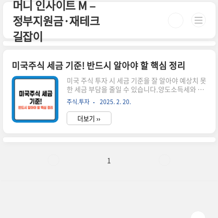
머니 인사이트 M –
본문 바로가기
정부지원금·재테크
길잡이
미국주식 세금 기준! 반드시 알아야 할 핵심 정리
미국 주식 투자 시 세금 기준을 잘 알아야 예상치 못
한 세금 부담을 줄일 수 있습니다.양도소득세와 배
당소득세의 기준과 적용 방식을 제대로 이해하면
주식.투자
2025. 2. 20.
절세 전략도 세울 수 있습니다.오늘은 미국주식 세
금 기준과 계산법을 자세히 정리해 드리겠습니다.
더보기 ››
시간이 없으신 분들은 아래 버튼으로 확인하세요!
실시간 미국 증시 동향 바로가기!👆 ▼ 자세한 정보
는 아래에서 계속 이어집니다! ▼ ✅ 미국주식 세금
기준 한눈에 보기미국 주식에서 발생하는 소득은
크게 양도소득세와 배당소득세로 나뉩니다.각 세
1
금의 부과 기준을 정확히 알아보겠습니다.1️⃣ 양도
소득세 기준 미국 주식을 매도하여 차익이 발생하
면 부과연간 250만 원까지 비과세!250만 원 초과
분에 대해 22% 세율 적용📅 양도소득세 신고 기간
**1월 1일~12월 3..