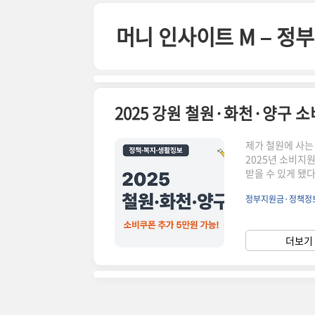
본문 바로가기
머니 인사이트 M – 
2025 강원 철원·화천·양구 
제가 철원에 사는
2025년 소비지
받을 수 있게 됐
더’ 지급 여부로
정부지원금·정책정
만 원 추가 지급
온라인 접수지역화
이크레딧 신청 &
더보기 
생지원금 혜택을 빠