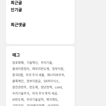
최근글
인기글
최근댓글
태그
암호화폐
기술혁신
우리기술
월세지원정리
메모리반도체
정부지원
중국D램
미국 주식 세율
에너지바우처
블록체인
정부지원금
SK하이닉스
원전관련주
반도체
청년정책
cxmt
우리기술주식
미국 주식 투자 세금
AI반도체
우리기술실적
복지제도
기업가치
2025복지정책
삼성전자