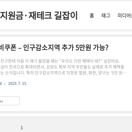
정부지원금·재테크 길잡이
홈
태그
미디어
소비쿠폰 – 인구감소지역 추가 5만원 가능?
 친구한테 처음 이 얘기 들었을 때는 “우리도 이런 혜택이 돼?” 싶었어요.
원금이 전국으로 확대되면서, 강원도 북부 지역 주민들도 실제로 추가 혜택을
다는 소식입니다. 특히 인구감소지역으로 지정된 철원, 화천, 양구는 ‘5만 원
 관심이 집중되고 있어요. 📌 요약 정리철원·화천·양구는 인구감소지역으로 5
보
2025. 7. 15.
 대상2025년 소비쿠폰은 최대 45만 원까지 가능신청은 읍면동 주민센터 또는
폐, 전통시장, 일부 마트 등 사용 가능신청 기한 및 사용기한은 지역별로 상
 민생지원금 정보 한눈에 보기소상공인 부담경감 프로그램과 다양한 2025 민
››
르게 확인해보세요. 📝 크레딧 신청 📄..
1