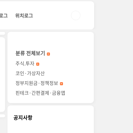
로그
위치로그
분류 전체보기
주식.투자
코인·가상자산
정부지원금·정책정보
핀테크·간편결제·금융앱
공지사항