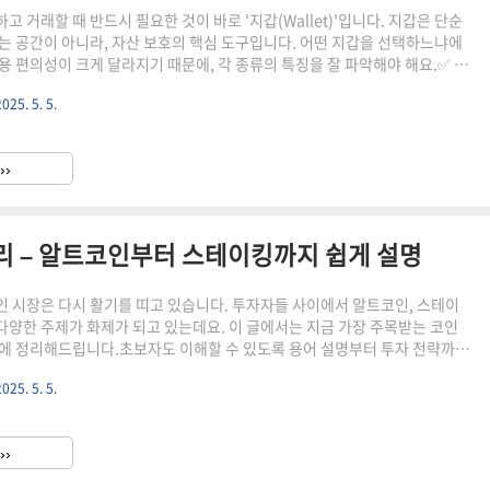
 거래할 때 반드시 필요한 것이 바로 '지갑(Wallet)'입니다. 지갑은 단순
는 공간이 아니라, 자산 보호의 핵심 도구입니다. 어떤 지갑을 선택하느냐에
용 편의성이 크게 달라지기 때문에, 각 종류의 특징을 잘 파악해야 해요.✅ 암
분류암호화폐 지갑은 크게 핫 월렛과 콜드 월렛으로 나뉘어요.핫 월렛 (Hot
2025. 5. 5.
인터넷에 연결된 상태로 실시간 거래에 편리하지만 해킹 위험이 있음콜드 월렛
et): 오프라인에서 보관하며 보안이 뛰어나지만 사용은 다소 불편함🔍 지갑 종류별
보안 수준사용 난이도모바일 지갑앱 설치만으로 간편 사용 (ex. Trust
››
움브라우저 지갑웹 브라우저 확장 프로..
정리 – 알트코인부터 스테이킹까지 쉽게 설명
 코인 시장은 다시 활기를 띠고 있습니다. 투자자들 사이에서 알트코인, 스테이
등 다양한 주제가 화제가 되고 있는데요. 이 글에서는 지금 가장 주목받는 코인
에 정리해드립니다.초보자도 이해할 수 있도록 용어 설명부터 투자 전략까지
요. 관심 있는 주제를 아래 버튼으로 바로 확인해보세요!✅ 주요 코인 투자
2025. 5. 5.
스테이킹이란? 수익 구조 쉽게 정리 👉 2025년 주목할 알트코인 5가지 👉
류와 관리 팁 👉 초보자를 위한 코인 용어 정리 📌 어떤 투자 전략이 좋을까
: 알트코인과 비트코인을 균형 있게✅ 장기 보유: 스테이킹으로 안정적 수익 기
››
하드월렛 사용 등으로 해킹 위험 대비위..