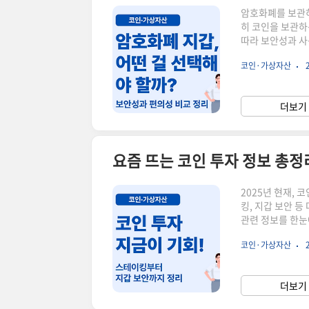
암호화폐를 보관하고
히 코인을 보관하
따라 보안성과 사
호화폐 지갑의 대
코인·가상자산
Wallet): 
(Cold Wall
특징 비교종류설명
더보기 
Wallet)보통쉬
요즘 뜨는 코인 투자 정보 총
2025년 현재,
킹, 지갑 보안 
관련 정보를 한눈
간단하게 정리했어
코인·가상자산
주제 바로가기👉 
암호화폐 지갑의 종
요?✅ 분산 투자
더보기 
대✅ 지갑 보안: 