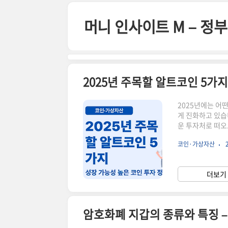
본문 바로가기
머니 인사이트 M – 
2025년 주목할 알트코인 5가지
2025년에는 어
게 진화하고 있습
운 투자처로 떠오
로 2025년 주목
코인·가상자산
코인핵심 기능202
2024년부터 이어
이터와 스마트 계
더보기 
(MATIC)이더리
암호화폐 지갑의 종류와 특징 –