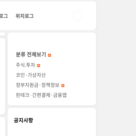
로그
위치로그
분류 전체보기
주식.투자
코인·가상자산
정부지원금·정책정보
핀테크·간편결제·금융앱
공지사항