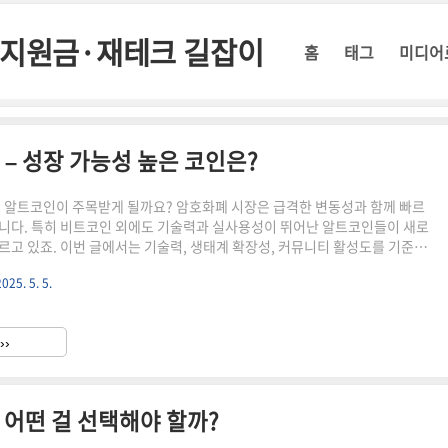
정부지원금·재테크 길잡이
홈
태그
미디어
 – 성장 가능성 높은 코인은?
떤 알트코인이 주목받게 될까요? 암호화폐 시장은 급격한 변동성과 함께 빠르
니다. 특히 비트코인 외에도 기술력과 실사용성이 뛰어난 알트코인들이 새로
르고 있죠. 이번 글에서는 기술력, 생태계 확장성, 커뮤니티 활성도를 기준으
할 알트코인 TOP 5를 소개합니다.✅ 2025년 기대되는 알트코인 TOP 5알트
2025. 5. 5.
5년 기대 요인Solana (SOL)초고속 트랜잭션 처리, DeFi·NFT 중심지
지는 메인넷 성능 향상과 글로벌 파트너십 확대Chainlink (LINK)실시간 데
약 연결탈중앙화 오라클 시장의 독보적 위치 + 실사용 증가Polygon
››
움 확장 솔루션, 낮은 수수료대기업과의 협..
 어떤 걸 선택해야 할까?