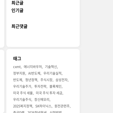
최근글
인기글
최근댓글
태그
cxmt
에너지바우처
기술혁신
정부지원
AI반도체
우리기술실적
반도체
청년정책
주식시장
삼성전자
우리기술주가
투자전략
블록체인
미국 주식 세율
미국 주식 투자 세금
우리기술주식
창신메모리
2025복지정책
SK하이닉스
원전관련주
중국D램
2026청년월세
신청방법