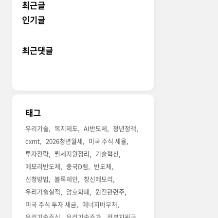
최근글
인기글
최근댓글
태그
우리기술
복지제도
AI반도체
청년정책
cxmt
2026청년월세
미국 주식 세율
투자전략
월세지원정리
기술혁신
메모리반도체
중국D램
반도체
신청방법
블록체인
창신메모리
우리기술실적
암호화폐
원전관련주
미국 주식 투자 세금
에너지바우처
우리기술주식
우리기술주가
정부지원금