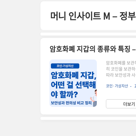
본문 바로가기
머니 인사이트 M – 
암호화폐 지갑의 종류와 특징 –
암호화폐를 보관하고
히 코인을 보관하
따라 보안성과 사
호화폐 지갑의 대
코인·가상자산
Wallet): 
(Cold Wall
특징 비교종류설명
더보기 
Wallet)보통쉬