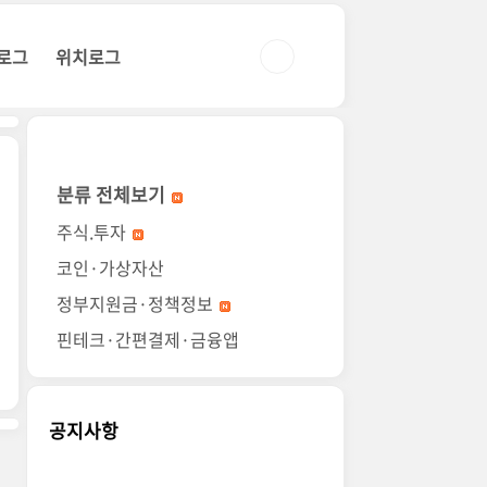
로그
위치로그
분류 전체보기
주식.투자
코인·가상자산
정부지원금·정책정보
핀테크·간편결제·금융앱
공지사항