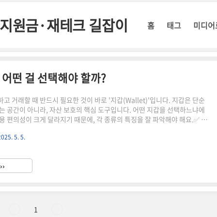
정부지원금·재테크 길잡이
홈
태그
미디어
 어떤 걸 선택해야 할까?
 거래할 때 반드시 필요한 것이 바로 '지갑(Wallet)'입니다. 지갑은 단순
는 공간이 아니라, 자산 보호의 핵심 도구입니다. 어떤 지갑을 선택하느냐에
용 편의성이 크게 달라지기 때문에, 각 종류의 특징을 잘 파악해야 해요.✅ 암
분류암호화폐 지갑은 크게 핫 월렛과 콜드 월렛으로 나뉘어요.핫 월렛 (Hot
2025. 5. 5.
인터넷에 연결된 상태로 실시간 거래에 편리하지만 해킹 위험이 있음콜드 월렛
et): 오프라인에서 보관하며 보안이 뛰어나지만 사용은 다소 불편함🔍 지갑 종류별
보안 수준사용 난이도모바일 지갑앱 설치만으로 간편 사용 (ex. Trust
››
움브라우저 지갑웹 브라우저 확장 프로..
1