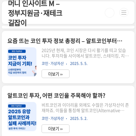
머니 인사이트 M –
본문 바로가기
정부지원금·재테크
길잡이
요즘 뜨는 코인 투자 정보 총정리 – 알트코인부터 스테이킹까지 쉽게 설명
2025년 현재, 코인 시장은 다시 활기를 띠고 있습
니다. 투자자들 사이에서 알트코인, 스테이킹, 지갑
보안 등 다양한 주제가 화제가 되고 있는데요. 이 글
코인·가상자산
2025. 5. 5.
에서는 지금 가장 주목받는 코인 관련 정보를 한눈
에 정리해드립니다.초보자도 이해할 수 있도록 용
더보기 ››
어 설명부터 투자 전략까지 간단하게 정리했어요.
관심 있는 주제를 아래 버튼으로 바로 확인해보세
요!✅ 주요 코인 투자 주제 바로가기👉 스테이킹이
란? 수익 구조 쉽게 정리 👉 2025년 주목할 알트코
알트코인 투자, 어떤 코인을 주목해야 할까?
인 5가지 👉 암호화폐 지갑의 종류와 관리 팁 👉
초보자를 위한 코인 용어 정리 📌 어떤 투자 전략이
비트코인과 이더리움 외에도 수많은 가상자산이 존
좋을까요?✅ 분산 투자: 알트코인과 비트코인을 균
재하죠. 이들을 통칭해 알트코인(Alternative
형 있게✅ 장기 보유: 스테이킹으로 안정적 수익 기
Coin)이라고 부르는데요, 현재까지 발행된 코인 수
코인·가상자산
2025. 5. 2.
대✅ 지갑 보안: 하드월렛 사용 등으로 해킹 위험 대
는 20,000개가 넘습니다. 하지만 그 중 투자 가치
비위..
가 있는 프로젝트는 손에 꼽힐 만큼 적어요. 오늘은
더보기 ››
알트코인의 정의, 분류, 주요 코인, 투자 팁까지 폭