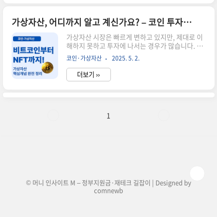
넓게 정리해드릴게요.📌 알트코인이란?알트코인
은 비트코인을 제외한 모든 암호화폐를 말합니다.
초기에는 라이트코인, 리플 정도였지만 지금은
가상자산, 어디까지 알고 계신가요? – 코인 투자의 핵심 가이드 총정리
NFT, 게임코인, 탈중앙화 앱 토큰 등으로 다양해졌
가상자산 시장은 빠르게 변하고 있지만, 제대로 이
습니다. 투자자는 어떤 기술을 기반으로 만들어졌
해하지 못하고 투자에 나서는 경우가 많습니다. 이
는지, 실사용처가 있는지에 따라 구분해서 봐야 합
글에서는 비트코인과 이더리움을 포함한 주요 코인
니다.📊 알트코인의 주요 분류유틸리티 토큰: 특정
코인·가상자산
2025. 5. 2.
개념부터, 디파이(DeFi), NFT, CBDC 등 최근 주
서비스 내에서만 사용되는 코인 (ex. BAT, CHZ)스
목받는 트렌드까지 가상자산의 핵심 개념을 총정리
테이블코인..
더보기 ››
해드릴게요!📌 코인과 토큰의 차이코인: 자체 블록
체인을 가진 암호화폐 (예: 비트코인, 이더리움)토
큰: 기존 블록체인 위에서 발행되는 자산 (예: 유니
스왑, 체인링크)💡 알아두면 좋은 핵심 용어디파이
(DeFi): 탈중앙화 금융 시스템. 중개자 없이 금융거
1
래 가능NFT: 대체 불가능한 토큰, 디지털 소유권을
증명CBDC: 중앙은행이 발행하는 디지털 화폐🔗
관련 코인 개념 더 알아보기 📌 비트코인 투자 전 꼭
알아야 할 핵심 개념 🔍 이더리움이란?..
© 머니 인사이트 M – 정부지원금·재테크 길잡이 | Designed by
comnewb