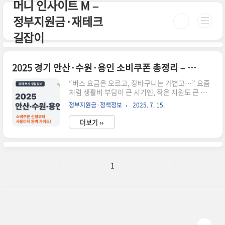
머니 인사이트 M –
본문 바로가기
정부지원금·재테크
길잡이
2025 경기 안산·수원·용인 소비쿠폰 총정리 – 지역경제 살리고 내 지갑도 살리는 방법
“버스 요금은 오르고, 장바구니는 가볍고…” 요즘
처럼 생활비 부담이 큰 시기엔, 작은 지원도 큰 도움
이 됩니다. 2025년 경기 안산, 수원, 용인에서 시작
정부지원금·정책정보
2025. 7. 15.
된 소비쿠폰 정책은 지역경제를 살리는 동시에 우
리 지갑도 지켜주는 실속 있는 제도예요. 직접 써보
더보기 ››
니 생각보다 더 유용했고, 동네 가게에서 쓸 수 있어
'진짜 체감 가능한 혜택'이더라고요. 지금부터 신청
방법부터 지원 금액, 사용 팁까지 꼼꼼히 알려드릴
게요! 📌 2025 경기 소비쿠폰 핵심 요약지원 대상:
안산(성인 전체), 수원(소득 기준), 용인(전 시민)지
1
급 금액: 1인당 최대 10만 원 상당 지역화폐 지급사
용처: 전통시장, 소상공인 업소 등에서 사용 가능신
청 방법: 경기지역화폐 앱 또는 각 시청 홈페이지체
감 혜택: 실생활에 바로 적용 가능한 꿀..