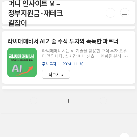
머니 인사이트 M –
본문 바로가기
정부지원금·재테크
길잡이
라씨매매비서 AI 기술 주식 투자의 똑똑한 파트너
라씨매매비서는 AI 기술을 활용한 주식 투자 도우
미 앱입니다. 실시간 매매 신호, 개인화된 분석, 투
명한 성과 공개로 모든 투자자에게 스마트한 투자
주식.투자
2024. 11. 30.
경험을 제공합니다. 📌 ※ 자세한 사항은 아래 버튼
을 클릭하셔서 확인해 보세요! ※라씨매매비서 공
더보기 ››
식 웹사이트!↑ 이 버튼을 클릭하시면 해당 페이지
로 빠르게 이동합니다! ↑ 주식 투자, 어렵고 복잡
하게 느껴지나요?라씨매매비서가 여러분의 든든
한 조력자가 되어드립니다. AI 기술을 활용해 매매
타이밍을 제시하고,다양한 투자 정보를 한눈에 볼
1
수 있게 해주는 라씨매매비서.이 앱으로 여러분의
투자 여정이 어떻게 달라질 수 있는지 함께 알아보
겠습니다. 라씨매매비서란? 라씨매매비서는 인공
지능(AI)을 활용해 주식 투자를 돕는 앱입니다.이
앱은 주식 시장의 모든 종목을 ..