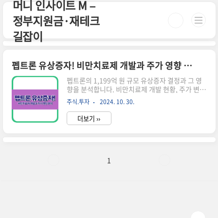
머니 인사이트 M –
본문 바로가기
정부지원금·재테크
길잡이
펩트론 유상증자! 비만치료제 개발과 주가 영향 분석
펩트론의 1,199억 원 규모 유상증자 결정과 그 영
향을 분석합니다. 비만치료제 개발 현황, 주가 변
동, 투자자 반응 등을 종합적으로 살펴보며 향후 전
주식.투자
2024. 10. 30.
망을 제시합니다.펩트론 유상증자 개요 펩트론은
최근 약 1,199억 원 규모의 유상증자를 결정했습니
더보기 ››
다.이는 신공장 건설 자금을 조달하기 위한 것으로,
시설자금 650억 원과 운영자금 549억 원을 마련하
는 것이 목적입니다. 이번 유상증자는 기존 주주들
에게 우선 배정된 후, 실권주는 일반공모로 처리될
예정입니다.유상증자의 목적오송 신공장 건설글로
1
벌 시장 경쟁력 강화약효지속성 의약품 생산 능력
10배 확대 맥쿼리인프라 유상증자! 투자자가 알아
야 할 모든 것맥쿼리인프라의 5000억 원 규모 유상
증자에 대해 알아봅니다. 유상증자의 목적, 주가에
미치는 영향, 투자..