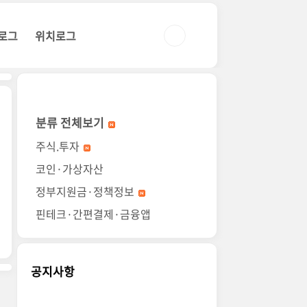
로그
위치로그
분류 전체보기
주식.투자
코인·가상자산
정부지원금·정책정보
핀테크·간편결제·금융앱
공지사항