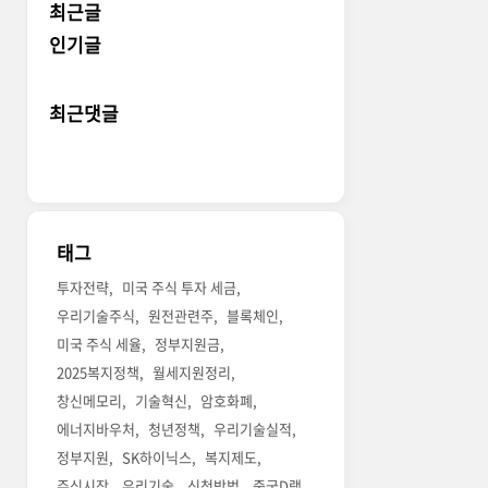
최근글
인기글
최근댓글
태그
투자전략
미국 주식 투자 세금
우리기술주식
원전관련주
블록체인
미국 주식 세율
정부지원금
2025복지정책
월세지원정리
창신메모리
기술혁신
암호화폐
에너지바우처
청년정책
우리기술실적
정부지원
SK하이닉스
복지제도
주식시장
우리기술
신청방법
중국D램