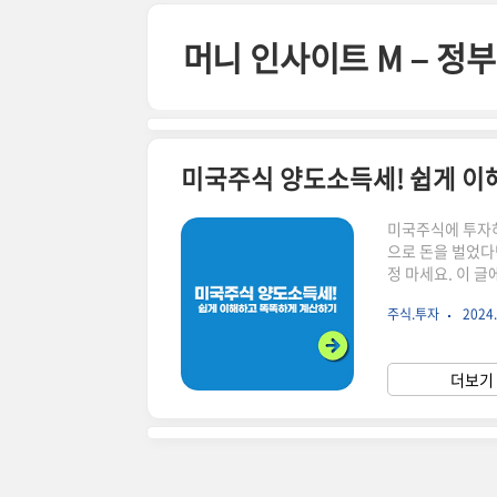
본문 바로가기
머니 인사이트 M – 
미국주식 양도소득세! 쉽게 이
미국주식에 투자하
으로 돈을 벌었다
정 마세요. 이 
신 분들은 아래 
주식.투자
2024.
래에서 계속 이어
아서 생긴 이익에
을 내야 해요.양
더보기 
이걸 '기본 공제'