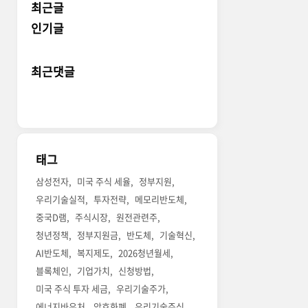
최근글
인기글
최근댓글
태그
삼성전자
미국 주식 세율
정부지원
우리기술실적
투자전략
메모리반도체
중국D램
주식시장
원전관련주
청년정책
정부지원금
반도체
기술혁신
AI반도체
복지제도
2026청년월세
블록체인
기업가치
신청방법
미국 주식 투자 세금
우리기술주가
에너지바우처
암호화폐
우리기술주식