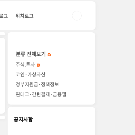
로그
위치로그
분류 전체보기
주식.투자
코인·가상자산
정부지원금·정책정보
핀테크·간편결제·금융앱
공지사항